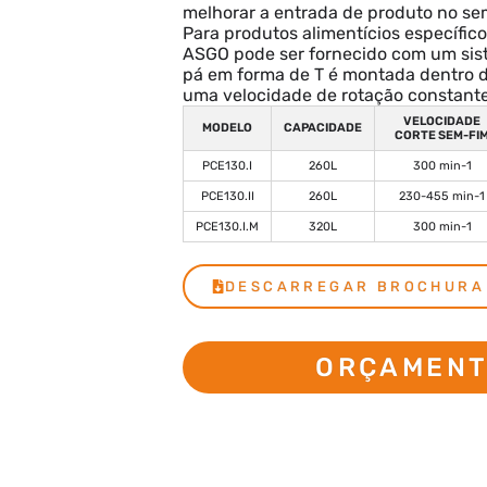
melhorar a entrada de produto no se
Para produtos alimentícios específic
ASGO pode ser fornecido com um sis
pá em forma de T é montada dentro 
uma velocidade de rotação constante
VELOCIDADE
MODELO
CAPACIDADE
CORTE SEM-FI
PCE130.I
260L
300 min-1
PCE130.II
260L
230-455 min-1
PCE130.I.M
320L
300 min-1
DESCARREGAR BROCHURA
ORÇAMEN