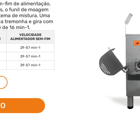
m-fim de alimentação.
os, o funil de moagem
tema de mistura. Uma
da tremonha e gira com
 de 16 min-1.
VELOCIDADE
M
ALIMENTADOR SEM-FIM
29-57 min-1
29-57 min-1
29-57 min-1
TO