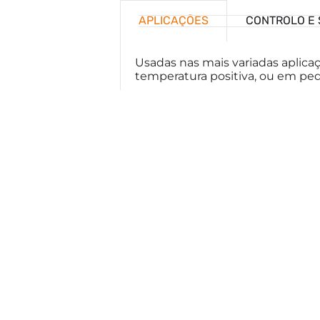
APLICAÇÕES
CONTROLO E
Usadas nas mais variadas aplica
temperatura positiva, ou em pe
Carreira
Livro de Reclamações
Termos e Condições
Politica de Privacidade