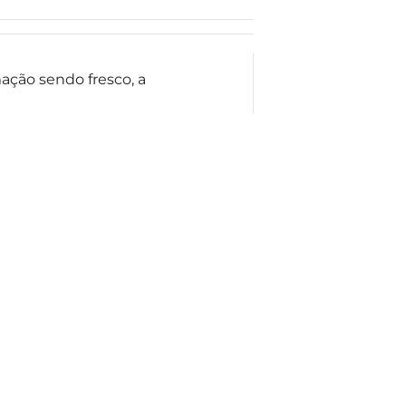
ação sendo fresco, a
BSCREVA A NOSSA NEWSLETTER
ENVIAR