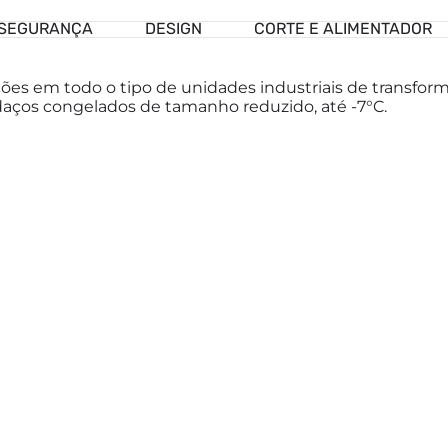
 SEGURANÇA
DESIGN
CORTE E ALIMENTADOR
ções em todo o tipo de unidades industriais de transform
daços congelados de tamanho reduzido, até -7°C.
CONTACTOS
SU
info@asgo.pt
+351 229 670 059
Rua Elias Garcia, 1957
4445-413 Ermesinde, PORTUGAL